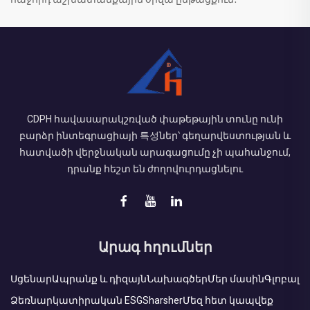
CDPH հավասարակշռված փաթեթային տունը ունի
բարձր ինտեգրացիայի 특성ներ՝ գեղարվեստության և
հատվածի վերջնական արագացումը չի պահանջում,
դրանք հեշտ են ժողովուրդացնելու
Արագ հղումներ
Սցենար
Ապրանք և դիզայն
Նախագծեր
Մեր մասին
Գլոբալ
Ձեռնարկատիրական ESG
Sharsher
Մեզ հետ կապվեք