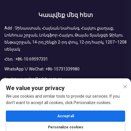
Կապվեք մեզ հետ
Add : Չինաստան, Հայնան նահանգ, Հայկու քաղաք,
Լոնհուա շրջան, Լոնգֆոր Հայկու Թայմս Տյանցզե Ջինյու
ենթաշրջան, 14-րդ շենքի 2-րդ փուլ, 12-րդ հարկ, 1207–1208
սենյակ
Հեռ. :
+86-10 69597331
WhatsApp \/ WeChat :
+86-15731339980
Էլ. փոստ :
sales@cdph.com.cn
We value your privacy
We use cookies and similar tools to provide our services. If you
don't want to accept all cookies, click Personalize cookies.
Հեղինակային իրավունքները պաշտպանված են © CDPH
(Հայնան) Company Limited
Accept all
Բլոգ
Գաղտնիության քաղաքականություն
Personalize cookies