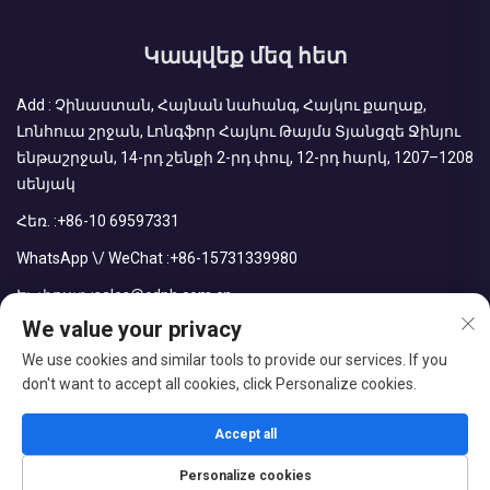
Կապվեք մեզ հետ
Add : Չինաստան, Հայնան նահանգ, Հայկու քաղաք,
Լոնհուա շրջան, Լոնգֆոր Հայկու Թայմս Տյանցզե Ջինյու
ենթաշրջան, 14-րդ շենքի 2-րդ փուլ, 12-րդ հարկ, 1207–1208
սենյակ
Հեռ. :
+86-10 69597331
WhatsApp \/ WeChat :
+86-15731339980
Էլ. փոստ :
sales@cdph.com.cn
We value your privacy
We use cookies and similar tools to provide our services. If you
don't want to accept all cookies, click Personalize cookies.
Հեղինակային իրավունքները պաշտպանված են © CDPH
(Հայնան) Company Limited
Accept all
Բլոգ
Գաղտնիության քաղաքականություն
Personalize cookies