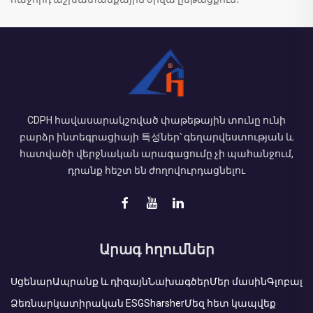
CDPH հավասարակշռված փաթեթային տունը ունի
բարձր ինտեգրացիայի 특성ներ՝ գեղարվեստության և
հատվածի վերջնական արագացումը չի պահանջում,
դրանք հեշտ են ժողովուրդացնելու
Արագ հղումներ
Սցենար
Ապրանք և դիզայն
Նախագծեր
Մեր մասին
Գլոբալ
Ձեռնարկատիրական ESG
Sharsher
Մեզ հետ կապվեք