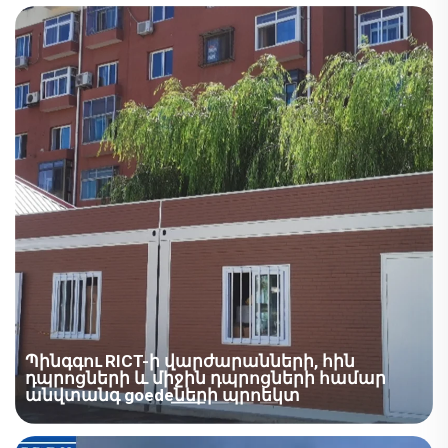
Նախագծի վերլուծություն՝ Տարածք՝ Աֆրիկա /
հատակներ, հրդեհային անվտանգություն, մեբել,
Էկվադոր, Սենյակի տիպ՝ Նախապատրաստված
սարքավորումներ, լուսավորության
տուն, Ոլորտ՝ Կրթություն, Դրվագներ՝ Դասասենյակ,
սարքավորումներ, կապի համակարգեր և
Ժամանակ՝ 2014 թվական, Նախագծի
պահեստավորման սարքեր: ճամբարի ընդհանուր
առանձնահատկություններ՝ 1. Աջակցող դպրոցը
շենքի մակերեսը 280 000 քառ. մետր է, որը կազմված է
կառուցված է հավաքվող մեկ թեքությամբ սենյակի
մոտավորապես 1000 շենքերից:
տիպով։ Սենյակի տիպի դիզայնը...
Պինգգու RICT-ի վարժարանների, հին
դպրոցների և միջին դպրոցների համար
անվտանգ goedeների պրոեկտ
Տարածաշրջան՝ Ասիա / Չինաստան, Սենյակի տեսակ՝