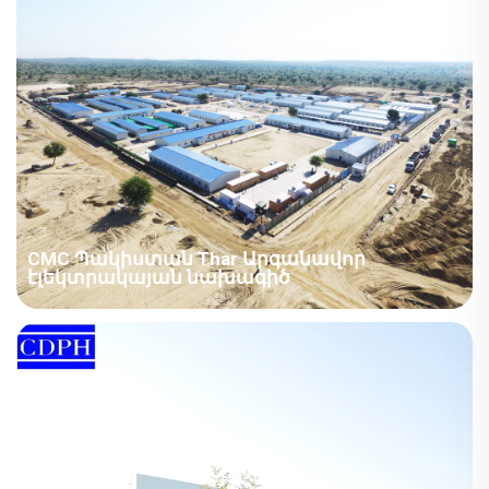
CMC Պակիստան Thar Արգանավոր
էլեկտրակայան նախագիծ
Պակիստան - Չինաստան. Մեքենաշիნայություն.
Պակիստան. Թար ածխային էլեկտրակայանի
նախագիծ։ Նախագծի վերլուծություն՝
Տարածաշրջան՝ Պակիստան, Ասիա։ Սենյակի
տեսակը՝ Նախապատրաստված շենքեր։ Ոլորտ՝
Էներգետիկ ընկերությունների օգտագործման