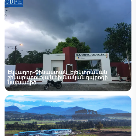
Մոդուլային տուն, Ոլորտ՝ Կրթություն, Մակերես՝ 100–
1000 մ², Իրավիճակներ՝ Դասասենյակ, Գրասենյակ,
Ժամանակ՝ 2020 թ., Նախագծի նկարագրություն՝
Նախագծի ֆոնը՝ Պեկինում համավարակի
կանխարգելման միջոցառումներից հետո դպրոցների
դասերի վերսկսումից հետո Պինգգու շրջանի...
Էկվադոր-Չինաստան. Էլեկտրական
շինարարության հիմնական դպրոցի
նախագիծ
Հարմարեցված նախապատրաստված դպրոցական
շենքեր կրթության համար | Դասասենյակներ,
Նախապատրաստված դպրոցական շենքեր
կրթության համար, Նախապատրաստված
դասասենյակներ և դպրոցներ Էկվադորում,