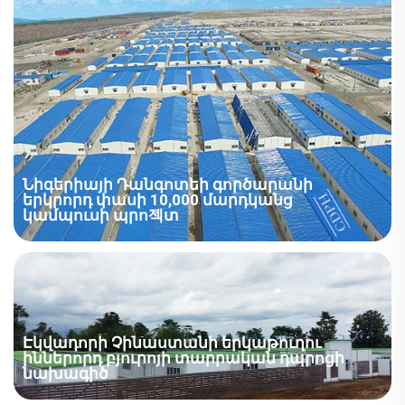
Նիգերիայի Դանգոտեի գործարանի
երկրորդ փասի 10,000 մարդկանց
կամպուսի պրո젝տ
Ակումբը նախատեսված է 40 000 մարդ տեղավորելու
համար: Չենգդոնգը տրամադրել է այս նախագծի
շինարարությունը և համալիր սարքավորումները՝
ներառելով բնակարանային տարածքներ,
Էկվադորի Չինաստանի երկաթուղու
գրասենյակներ, հիվանդանոց և այլ օժանդակ
իններորդ բյուրոյի տարրական դպրոցի
նախագիծ
ֆունկցիաներ, այդ թվում՝ ջրամատակարարում,
էլեկտրամատակարարում, առաստաղներ,