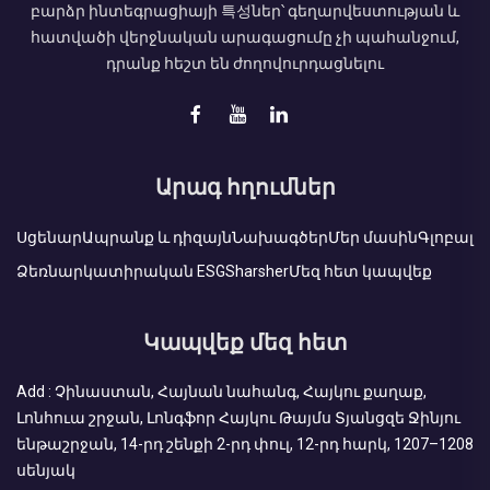
բարձր ինտեգրացիայի 특성ներ՝ գեղարվեստության և
հատվածի վերջնական արագացումը չի պահանջում,
դրանք հեշտ են ժողովուրդացնելու
Արագ հղումներ
Սցենար
Ապրանք և դիզայն
Նախագծեր
Մեր մասին
Գլոբալ
Ձեռնարկատիրական ESG
Sharsher
Մեզ հետ կապվեք
Կապվեք մեզ հետ
Add : Չինաստան, Հայնան նահանգ, Հայկու քաղաք,
Լոնհուա շրջան, Լոնգֆոր Հայկու Թայմս Տյանցզե Ջինյու
ենթաշրջան, 14-րդ շենքի 2-րդ փուլ, 12-րդ հարկ, 1207–1208
սենյակ