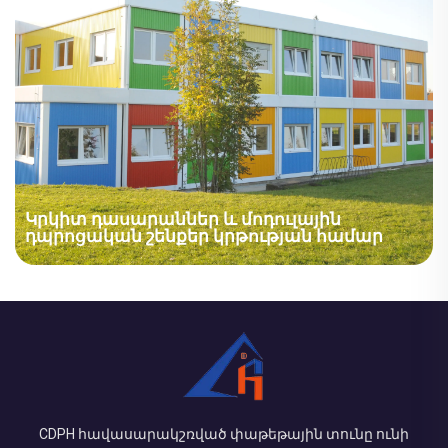
համար։ Տարածք՝ 10000 քառ. մ - 200000 քառ. մ։
Կիրառման ոլորտներ՝ Կոնտեյներային
բնակարաններ, նախապատրաստված
գրասենյակներ, կոնտեյներ...
Կրկիտ դասարաններ և մոդուլային
դպրոցական շենքեր կրթության համար
Նախապատրաստված դասասենյակներ և դպրոցներ
Հյուսիսային Ամերիկայում. Մոդուլային դպրոցային
շենքերի նախագիծ. Նախագծի վերաբերյալ
համառոտ ակնարկ. Կառուցվածքային բաղադրիչներ՝
- Ջերմային ցինկապատված պողպատե շրջանակներ
կարիբյան ափամերձ միջավայրում կոռոզիայի դեմ
CDPH հավասարակշռված փաթեթային տունը ունի
բարձրացված դիմացկունության համար...