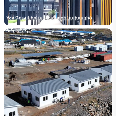
Уси Գուանհուայի դպրոցի նախագիծ
Տարածք՝ Ասիա / Չինաստան, Սենյակի տիպ՝
Մոդուլային տուն, Ոլորտ՝ Կրթություն, Տարածք՝ 1000–
4000 մ², Դրվագներ՝ Դասասենյակ, Ժամանակ՝ 2023
թվական, Նախագծի առանձնահատկություններ՝ 1.
Տան երկարացումն ու բարձրացումը՝ 8760 × 2990 ×
3500; 2. Դռան բարձրացված դիզայն՝ լուսավոր...