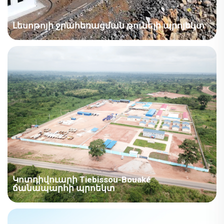
Լեսոթոյի ջրահեռացման թունելի պրոյեկտ
Երկիր՝ Լեսոթո, Պրոյեկտի ճյուղ՝ Կառուցապատման,
Շինարարական տարածք՝ 10768 քառ. մետր,
Շինարարության ընթացքը՝ 2023 թ., Հիմնական
համարները հաշվի առնելու համար՝ Պրոյեկտը
ներառում է տարբեր տիպի ապրանքներ, ներառյալ
վիլլաները, H-բարձրակները և ZA տները: Վայրական
կլիման վերաբերում է...
Կոտդիվուարի Tiebissou-Bouaké
ճանապարհի պրոեկտ
Կոթե դ'Իվոար – Կոթե դ'Իվոար Tiebissou-Bouaké
ճանապարհի պրոեկտ