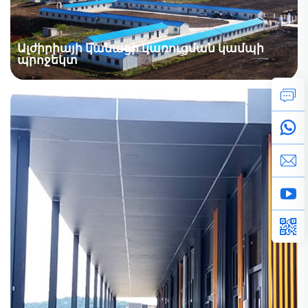
Նախապատրաստված դասասենյակներ և դպրոցներ
Աֆրիկայում, ԱՄՆ-ում սկզբնական դպրոցների
համար բարենպաստ գներով...
Ալժիրիայի կանացի կառուցման կամպի
պրոջեկտ
Ալժիրիայի Ստադիոնի Կառավարման Գործարանի
Պրոեկտը կապակցված է երկու երկրների ընդունակ
փոխանցումների համագործակցության պրոեկտով,
շնորհավորելով գործողությունների և
համագործակցության վրա վստահության և
համագործակցության պաշտոններին, որպեսզի այն
հաջողությամբ ավարտվի!