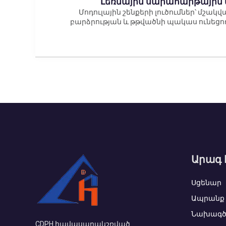
Լեռնային սարահարթային 
Մոդուլային շենքերի լուծումներ՝ մշակ
բարձրության և թթվածնի պակաս ունեցո
Արագ 
Սցենար
Ապրանք 
Նախագծ
CDPH հավասարակշռված