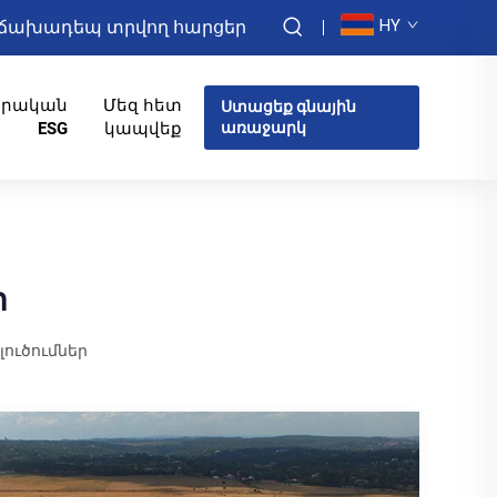
HY
ճախադեպ տրվող հարցեր
իրական
Մեզ հետ
Ստացեք գնային
ESG
կապվեք
առաջարկ
ր
ուծումներ