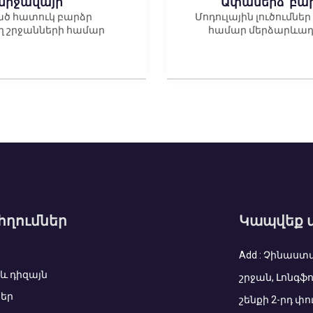
միջավայր
Ափամերձ՝ բա
ված հատուկ բարձր
Մոդուլային լուծումն
ղ շրջանների համար
համար մերձարևադ
հղումներ
Կապվեք 
Add : Չինաստ
և դիզայն
շրջան, Լոնգֆո
եր
շենքի 2-րդ փու