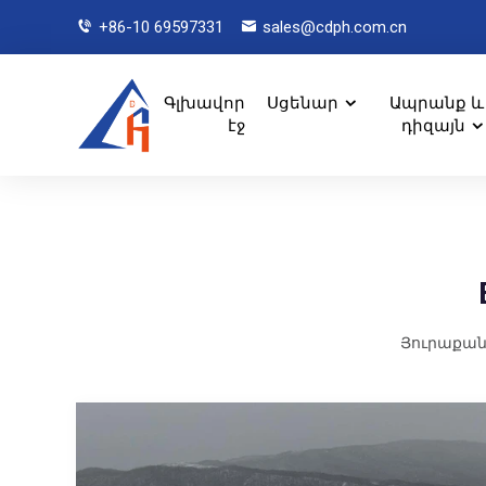
+86-10 69597331
sales@cdph.com.cn
Գլխավոր
Սցենար
Ապրանք և
էջ
դիզայն
Յուրաքան