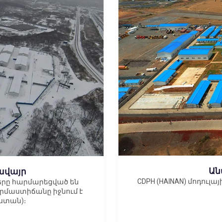
Ան
ավայր
CDPH (HAINAN) մոդուլ
մները հարմարեցված են
րմաստիճանը իջնում է
աստան)։