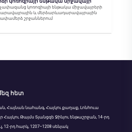
րձր կոռոզիայի ենթակա միջավայր
եր չափազանց կոռոզիայի ենթակա միջավայրերի
արավայրային և մերձարևադարավայրային
ափամերձ շրջաններում
մեզ հետ
ան, Հայնան նահանգ, Հայկու քաղաք, Լոնհուա
ր Հայկու Թայմս Տյանցզե Ջինյու ենթաշրջան, 14-րդ
լ, 12-րդ հարկ, 1207–1208 սենյակ