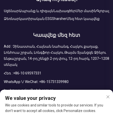
Սցենար
Ապրանք և դիզայն
Նախագծեր
Մեր մասին
Գլոբալ
Ձեռնարկատիրական ESG
Sharsher
Մեզ հետ կապվեք
Կապվեք մեզ հետ
Add : Չինաստան, Հայնան նահանգ, Հայկու քաղաք,
Լոնհուա շրջան, Լոնգֆոր Հայկու Թայմս Տյանցզե Ջինյու
ենթաշրջան, 14-րդ շենքի 2-րդ փուլ, 12-րդ հարկ, 1207–1208
սենյակ
Հեռ. :
+86-10 69597331
WhatsApp \/ WeChat :
+86-15731339980
Էլ. փոստ :
sales@cdph.com.cn
We value your privacy
We use cookies and similar tools to provide our services. If you
don't want to accept all cookies, click Personalize cookies.