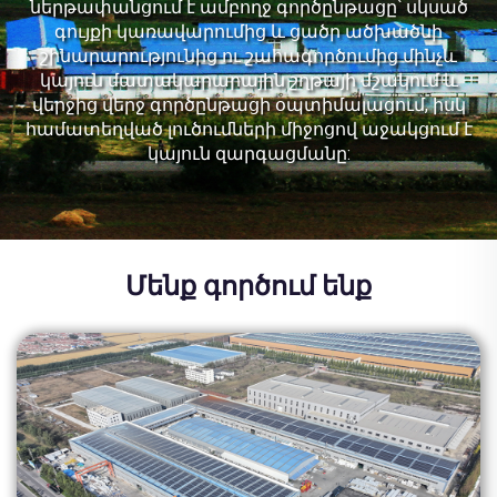
ներթափանցում է ամբողջ գործընթացը՝ սկսած
գույքի կառավարումից և ցածր ածխածնի
շինարարությունից ու շահագործումից մինչև
կայուն մատակարարային շղթայի մշակում և
վերջից վերջ գործընթացի օպտիմալացում, իսկ
համատեղված լուծումների միջոցով աջակցում է
կայուն զարգացմանը:
Մենք գործում ենք