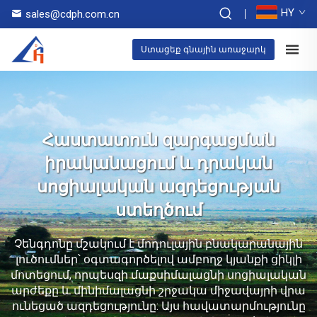
HY
sales@cdph.com.cn
Ստացեք գնային առաջարկ
Հաստատուն զարգացման
իրականացում և դրական
սոցիալական ազդեցության
ստեղծում
Չենգդոնը մշակում է մոդուլային բնակարանային
լուծումներ՝ օգտագործելով ամբողջ կյանքի ցիկլի
մոտեցում, որպեսզի մաքսիմալացնի սոցիալական
արժեքը և մինիմալացնի շրջակա միջավայրի վրա
ունեցած ազդեցությունը: Այս հավատարմությունը