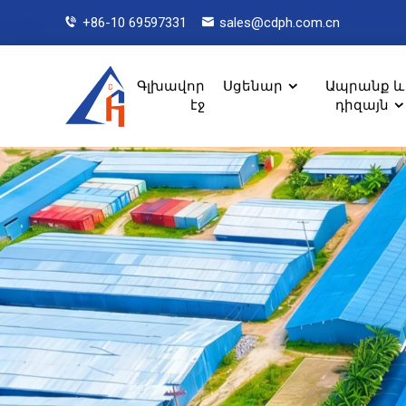
+86-10 69597331
sales@cdph.com.cn
Գլխավոր
Սցենար
Ապրանք և
էջ
դիզայն