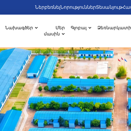
Ներբեռնել
Նորություններ
Տեսանյութ
Հա
Նախագծեր
Մեր
Գլոբալ
Ձեռնարկատ
մասին