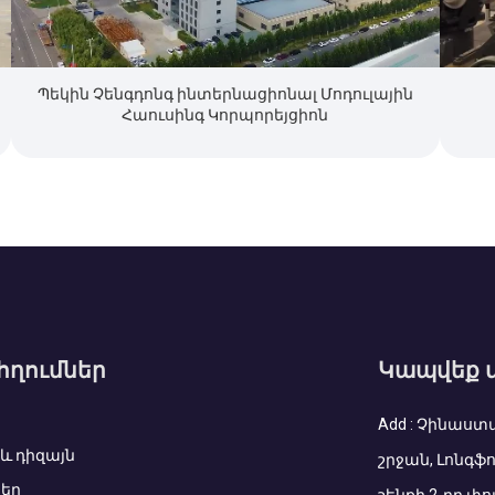
Պեկին Չենգդոնգ ինտերնացիոնալ Մոդուլային
Հաուսինգ Կորպորեյցիոն
հղումներ
Կապվեք 
Add : Չինաստ
և դիզայն
շրջան, Լոնգֆո
եր