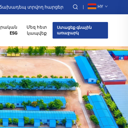
HY
ճախադեպ տրվող հարցեր
իրական
Մեզ հետ
Ստացեք գնային
ESG
կապվեք
առաջարկ