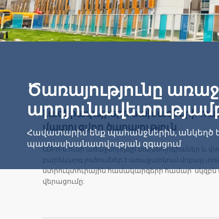
Ծառայությունը առաջ
արդյունավետությամ
Լագերավայրերի նախագծերի համ
մատուցվող ծառայություն
Հավատարիմ ենք պահանջներին, անկեղծ ե
պատասխանատվության զգացում
CDPH-ն ունի առաջնորդելի տեխնոլոգիաներ և փ
բարեկարգ լուծումներ է առաջարկում մոբայլ տո
ստրուկտուրային համակարգերի համար՝ սկզբն
վերացումը: