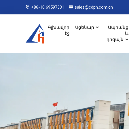
+86-10 69597331
sales@cdph.com.cn
Գլխավոր
Սցենար
Ապրանք
էջ
և
դիզայն