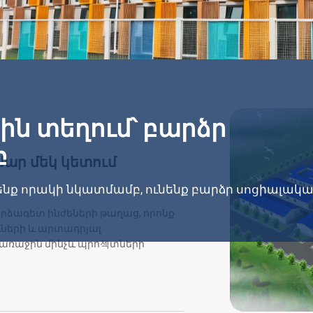
ին տեղում՝ բարձր
բ
ար մեկ կետում
նք որակի նկատմամբ, ունենք բարձր սոցիալակ
որձագետ ինժեների թաղաց, որոնք
ւների և արտադրյալ
 առաջին մինչև պրո젝տների