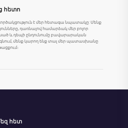
ց հետո
ծակցություն է մեր հետագա նպատակը: Մենք
ունները, դառնալով համարձակ մեր բոլոր
կսած և դեպի ընդունումը բավարարական
նգնում, մենք կարող ենք տալ մեր պատասխանը
ացքում։
եզ հետ