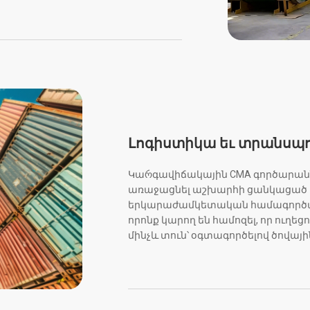
Լոգիստիկա եւ տրանսպ
Կաრգավիճակային CMA գործարաններ
առաջացնել աշխարհի ցանկացած մ
երկարաժամկետական համագործակց
որոնք կարող են համոզել, որ ուղ
մինչև տուն՝ օգտագործելով ծովա