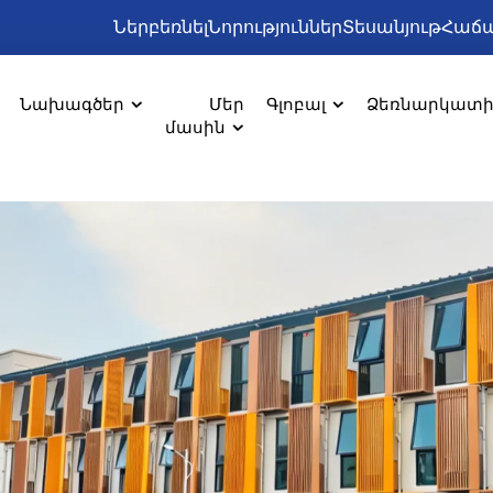
Ներբեռնել
Նորություններ
Տեսանյութ
Հաճա
Նախագծեր
Մեր
Գլոբալ
Ձեռնարկատ
մասին