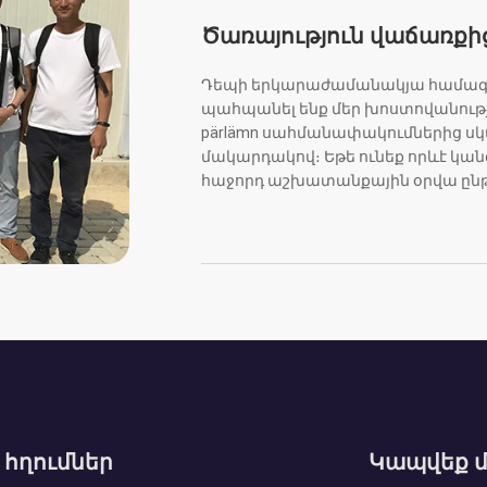
Ծառայություն վաճառքի
Դեպի երկարաժամանակյա համագոր
պահպանել ենք մեր խոստովանությ
pärlämn սահմանափակումներից ս
մակարդակով։ Եթե ունեք որևէ կա
հաջորդ աշխատանքային օրվա ընթ
 հղումներ
Կապվեք մ