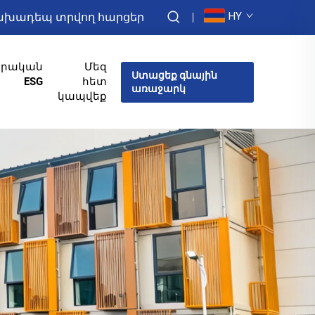
HY
խադեպ տրվող հարցեր
իրական
Մեզ
Ստացեք գնային
ESG
հետ
առաջարկ
կապվեք