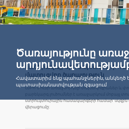
Ծառայությունը առաջ
արդյունավետությամ
Լագերավայրերի նախագծերի համ
մատուցվող ծառայություն
Հավատարիմ ենք պահանջներին, անկեղծ ե
պատասխանատվության զգացում
CDPH-ն ունի առաջնորդելի տեխնոլոգիաներ և փ
բարեկարգ լուծումներ է առաջարկում մոբայլ տո
ստրուկտուրային համակարգերի համար՝ սկզբն
վերացումը: