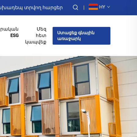
HY
խադեպ տրվող հարցեր
իրական
Մեզ
Ստացեք գնային
ESG
հետ
առաջարկ
կապվեք