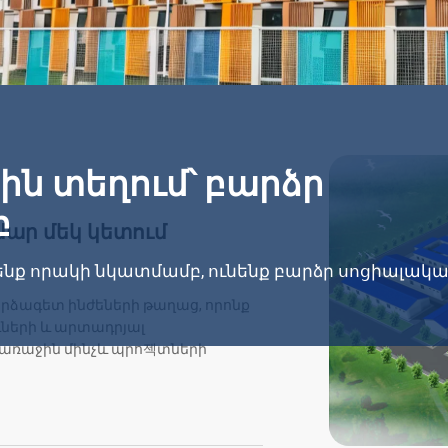
ին տեղում՝ բարձր
բ
ար մեկ կետում
նք որակի նկատմամբ, ունենք բարձր սոցիալակ
որձագետ ինժեների թաղաց, որոնք
ւների և արտադրյալ
 առաջին մինչև պրո젝տների