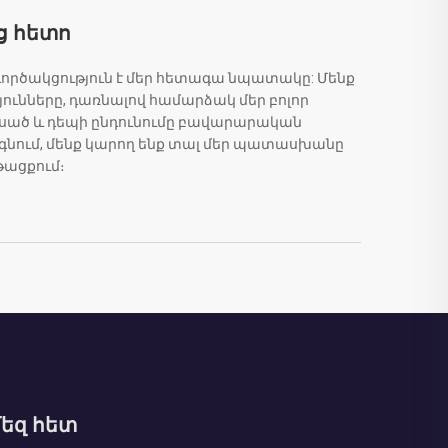
ց հետո
ծակցություն է մեր հետագա նպատակը: Մենք
ունները, դառնալով համարձակ մեր բոլոր
կսած և դեպի ընդունումը բավարարական
նգնում, մենք կարող ենք տալ մեր պատասխանը
ացքում։
եզ հետ