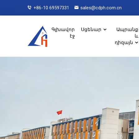
+86-10 69597331
sales@cdph.com.cn
Գլխավոր
Սցենար
Ապրանք
էջ
և
դիզայն