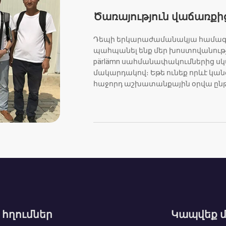
Ծառայություն վաճառքի
Դեպի երկարաժամանակյա համագոր
պահպանել ենք մեր խոստովանությ
pärlämn սահմանափակումներից ս
մակարդակով։ Եթե ունեք որևէ կա
հաջորդ աշխատանքային օրվա ընթ
 հղումներ
Կապվեք մ