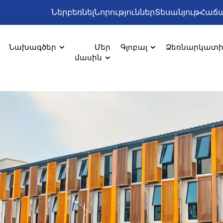
Ներբեռնել
Նորություններ
Տեսանյութ
Հաճա
Նախագծեր
Մեր
Գլոբալ
Ձեռնարկատ
մասին