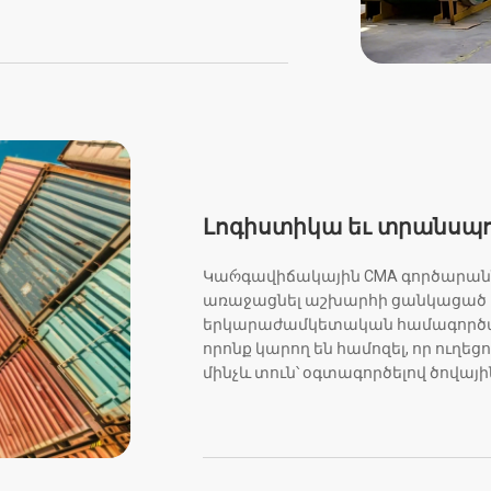
Լոգիստիկա եւ տրանսպ
Կաრգավիճակային CMA գործարաններ
առաջացնել աշխարհի ցանկացած մ
երկարաժամկետական համագործակց
որոնք կարող են համոզել, որ ուղ
մինչև տուն՝ օգտագործելով ծովա