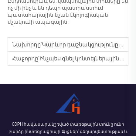
Ընդհանուրապես, կապսուլային տուները են
ոչ մի ինչ և են դեպի պատրաստում
պատահարային նշան էկոլոգիական
մշակումի ապագային:
Նախորդը՝
Կարևոր դաշնակցությունը կարող է տրանսպորտացվել միջազգային տեղերում և բացվել օրվա ընթացքում - PREFAB HOUSE
Հաջորդը՝
Ինչպես գնել կոնտեյներային տուն Չինաստանից. Քայք-քայք ձեռնարկություն
CDPH հավասարակշռված փաթեթային տունը ունի
բարձր ինտեգրացիայի 특성ներ՝ գեղարվեստության և