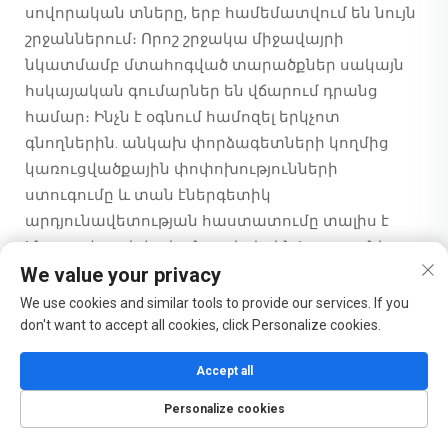
սովորական տները, երբ համեմատվում են նույն
շրջաններում։ Որոշ շրջակա միջավայրի
նկատմամբ մտահոգված տարածքներ սակայն
հսկայական գումարներ են վճարում դրանց
համար։ Ինչն է օգնում համոզել երկչոտ
գնողներին. անկախ փորձագետների կողմից
կառուցվածքային փոփոխությունների
ստուգումը և տան էներգետիկ
արդյունավետության հաստատումը տալիս է
հնարավոր սեփականատերերին հոգ չտանելու
We value your privacy
այն բանի մասին, որ նրանց ներդրումը կտևի
տարիներ առաջ։
We use cookies and similar tools to provide our services. If you
don't want to accept all cookies, click Personalize cookies.
Ինչպես վերամշակված նյութերն ու
ինտելեկտուալ տեխնոլոգիաները
Accept all
ձևավորում են կայուն կենսակերպի
Personalize cookies
միտումները