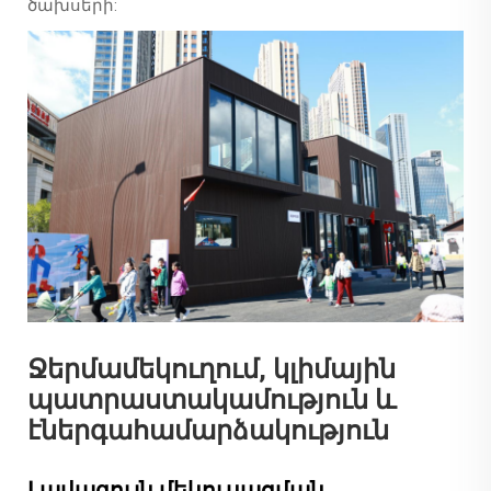
ծախսերի:
Ջերմամեկուղում, կլիմային
պատրաստակամություն և
էներգահամարձակություն
Լավագույն մեկուսացման