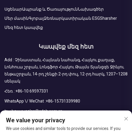
Սցենար
Ապրանք և Ծառայություն
Նախագծեր
Մեր մասին
Գլոբալ
Ձեռնարկատիրական ESG
Sharsher
Մեզ հետ կապվեք
Կապվեք մեզ հետ
Add : Չինաստան, Հայնան նահանգ, Հայկու քաղաք,
Լոնհուա շրջան, Լոնգֆոր Հայկու Թայմս Տյանցզե Ջինյու
ենթաշրջան, 14-րդ շենքի 2-րդ փուլ, 12-րդ հարկ, 1207–1208
սենյակ
Հեռ. :
+86-10 69597331
WhatsApp \/ WeChat :
+86-15731339980
Էլ. փոստ :
sales@cdph.com.cn
We value your privacy
We use cookies and similar tools to provide our services. If you