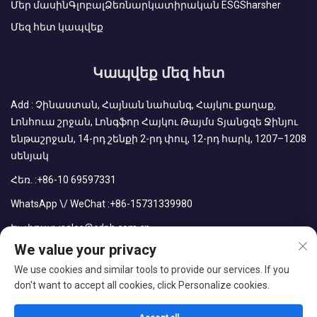
Մեր մասին
Գլոբալ
Ձեռնարկատիրական ESG
Sharsher
Մեզ հետ կապվեք
Կապվեք մեզ հետ
Add : Չինաստան, Հայնան նահանգ, Հայկու քաղաք,
Լոնհուա շրջան, Լոնգֆոր Հայկու Թայմս Տյանցզե Ջինյու
ենթաշրջան, 14-րդ շենքի 2-րդ փուլ, 12-րդ հարկ, 1207–1208
սենյակ
Հեռ. :
+86-10 69597331
WhatsApp \/ WeChat :
+86-15731339980
Էլ. փոստ :
sales@cdph.com.cn
We value your privacy
We use cookies and similar tools to provide our services. If you
don't want to accept all cookies, click Personalize cookies.
Հեղինակային իրավունքները պաշտպանված են © CDPH
(Հայնան) Company Limited