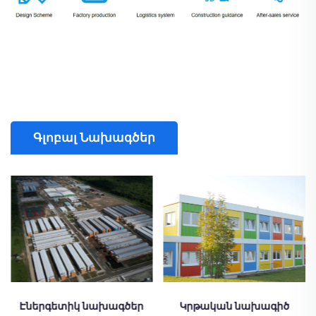
Գլոբալ Նախագծեր
Կրթական նախագիծ
Բժշկական նախագիծ