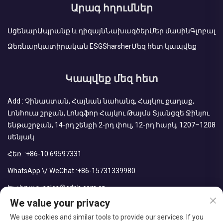
Արագ հղումներ
Սցենար
Ապրանք և դիզայն
Նախագծեր
Մեր մասին
Գլոբալ
Ձեռնարկատիրական ESG
Sharsher
Մեզ հետ կապվեք
Կապվեք մեզ հետ
Add : Չինաստան, Հայնան նահանգ, Հայկու քաղաք,
Լոնհուա շրջան, Լոնգֆոր Հայկու Թայմս Տյանցզե Ջինյու
ենթաշրջան, 14-րդ շենքի 2-րդ փուլ, 12-րդ հարկ, 1207–1208
սենյակ
Հեռ. :
+86-10 69597331
WhatsApp \/ WeChat :
+86-15731339980
Էլ. փոստ :
sales@cdph.com.cn
We value your privacy
We use cookies and similar tools to provide our services. If you