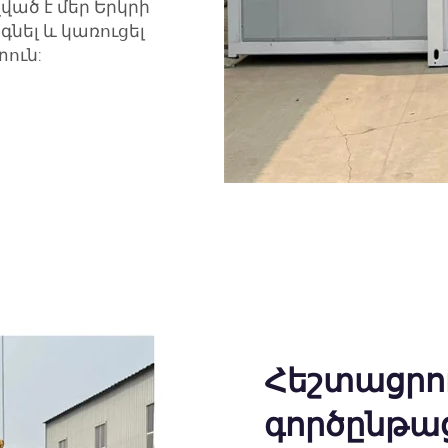
ված է մեր Երկրի
նել և կառուցել
ուն:
Հեշտացրու
գործընթա