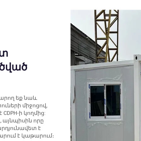
ւտ
ծված
կարող եք նաև
ւների միջոցով,
 CDPH-ի կողմից:
, այնպիսին որը
ի արդյունավետ է
րում է կաթարում։