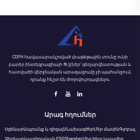
CDPH հավասարակշռված փաթեթային տունը ունի
բարձր ինտեգրացիայի 특성ներ՝ գեղարվեստության և
հատվածի վերջնական արագացումը չի պահանջում,
դրանք հեշտ են ժողովուրդացնելու
Արագ հղումներ
Սցենար
Ապրանք և դիզայն
Նախագծեր
Մեր մասին
Գլոբալ
Ձեռնարկատիրական ESG
Sharsher
Մեզ հետ կապվեք