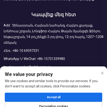
Կապվեք մեզ հետ
Add : Չինաստան, Հայնան նահանգ, Հայկու քաղաք,
Լոնհուա շրջան, Լոնգֆոր Հայկու Թայմս Տյանցզե Ջինյու
ենթաշրջան, 14-րդ շենքի 2-րդ փուլ, 12-րդ հարկ, 1207–1208
սենյակ
Հեռ. :
+86-10 69597331
WhatsApp \/ WeChat :
+86-15731339980
Էլ. փոստ :
sales@cdph.com.cn
We value your privacy
We use cookies and similar tools to provide our services. If you
don't want to accept all cookies, click Personalize cookies.
Հեղինակային իրավունքները պաշտպանված են © CDPH
(Հայնան) Company Limited
Accept all
Բլոգ
Գաղտնիության քաղաքականություն
Personalize cookies