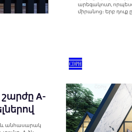
արեգակուտ, որպես
միրանոց։ Երբ դուք ը
 շարժը A-
ելներով
ծ և անհասարակ