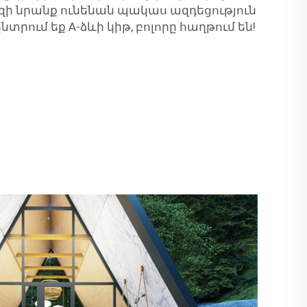
զի նրանք ունենան պակաս ազդեցություն
նտրում եք A-ձևի կիթ, բոլորը հաղթում են!