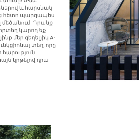
 տունը։ A-ձև
տներով և հարսնակ
ուց հետո պարզապես
լ մեծանում։ Դրանք
որտեղ կարող եք
ինք մեր գեղեցիկ A-
ւնկցիոնալ տեղ, որը
 հարություն
իայն կրթելով դրա