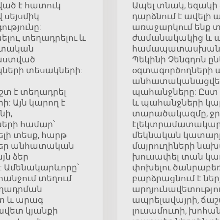
ած է հատուկ
Ապել տնակ, եզակի ձ
 սեյսմիկ
դարձնում է ավել
ությունը:
առաջարկում ենք տա
ելու, տեղադրելու և
ժամանակակից և պա
հատական
համապատասխանում
աստված
Պեկինի Չենգդոն ըն
կների տեսակների:
օգտագործողների պ
անհատականացվել՝
տ է տեղադրել
պահանջները: Ըստ
: Այն կարող է
և պահանջների կար
նի,
տարածակազմը, ջ
երի համար՝
էլեկտրամատակարար
լի տեսք, հարթ
մեկնական կատարյ
 ձեր անհատական
մայրուղիների նախ
յն ձեր
խուսափել տան կա
 Ամենակարևորը՝
փոխելու ծանրաբեռ
անջում տեղում
բարձրացնում է նե
եղադրման
արդյունավետությու
շտ և արագ
ապրելավայրի, ճաշ
ավետ կյանքի
լուսամուտի, խոհան