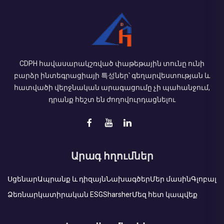
CDPH հավասարակշռված փաթեթային տունը ունի
բարձր ինտեգրացիայի 특성ներ՝ գեղարվեստության և
հատվածի վերջնական արագացումը չի պահանջում,
դրանք հեշտ են ժողովուրդացնելու
Արագ հղումներ
Սցենար
Ապրանք և դիզայն
Նախագծեր
Մեր մասին
Գլոբալ
Ձեռնարկատիրական ESG
Sharsher
Մեզ հետ կապվեք