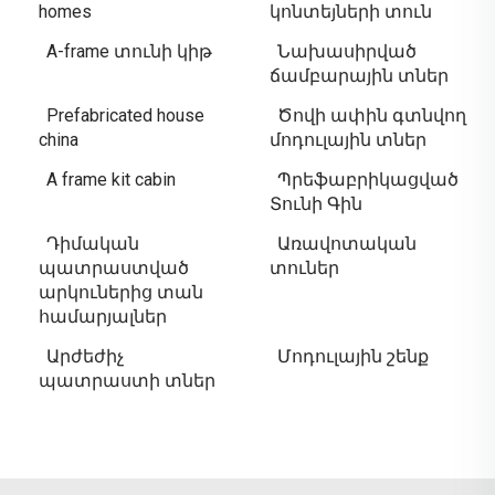
homes
կոնտեյների տուն
A-frame տունի կիթ
Նախասիրված
ճամբարային տներ
Prefabricated house
Ծովի ափին գտնվող
china
մոդուլային տներ
A frame kit cabin
Պրեֆաբրիկացված
Տունի Գին
Դիմական
Առավոտական
պատրաստված
տուներ
արկուներից տան
համարյալներ
Արժեժիչ
Մոդուլային շենք
պատրաստի տներ