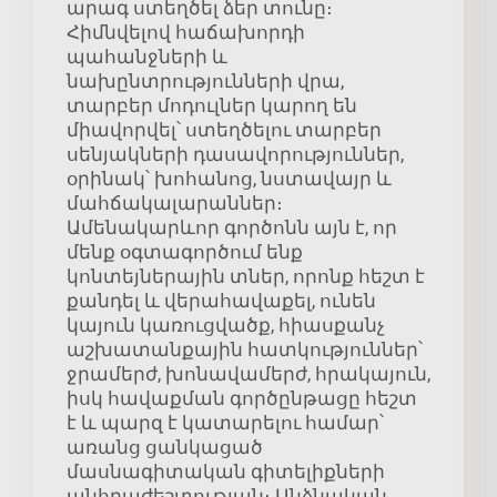
արագ ստեղծել ձեր տունը։
Հիմնվելով հաճախորդի
պահանջների և
նախընտրությունների վրա,
տարբեր մոդուլներ կարող են
միավորվել՝ ստեղծելու տարբեր
սենյակների դասավորություններ,
օրինակ՝ խոհանոց, նստավայր և
մահճակալարաններ։
Ամենակարևոր գործոնն այն է, որ
մենք օգտագործում ենք
կոնտեյներային տներ, որոնք հեշտ է
քանդել և վերահավաքել, ունեն
կայուն կառուցվածք, հիասքանչ
աշխատանքային հատկություններ՝
ջրամերժ, խոնավամերժ, հրակայուն,
իսկ հավաքման գործընթացը հեշտ
է և պարզ է կատարելու համար՝
առանց ցանկացած
մասնագիտական գիտելիքների
անհրաժեշտության։ Անձնական