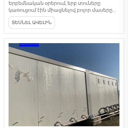
Երբեմնական օրերում, երբ տուները
կառուցում էին միացնելով բոլոր մասերը
տեղափոխման վրա, որտեղ մարդիկ
ՏԵՍՆԵԼ ԱՎԵԼԻՆ
ուզում էին կյանք անել։ Դա ինչ որ նման էր
Legos-ի հետ կառուցելուին, միայն դժվար և
շատ ավելի ժամանակատար...!