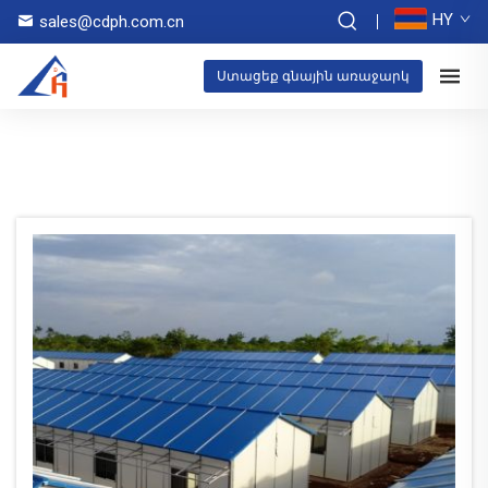
HY
sales@cdph.com.cn
Ստացեք գնային առաջարկ