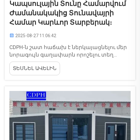
Կապսուլային Տունը Համարվում
Ժամանակակից Տունավայրի
Համար Կարևոր Տարբերակ։
2025-08-27 11:06:42
CDPH-ն շատ հաճախ է ներկայացնելու մեր
նորագույն գաղափարն որոշելու տեղ
ժամանակակից դարում՝ փոխանցիկ
ՏԵՍՆԵԼ ԱՎԵԼԻՆ
տուներ! Փոքր տուները լավագույն
տարբերակն են բոլորի համար, ովքեր
ցանկանում են բնակել լավ, բարդ և
ստանդարտային կենսակարգով՝
միաժամանակ պահպանելով մեր գիշերը։
Փոխանցիկ տուները...