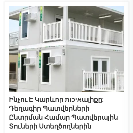
տրանսպորտացվել, իսկ
ամենահետաքրքիրն այն է, որ այն կարող է
աճել իր կապսուլից...
Ինչու Է Կարևոր איכותալիքը:
Դեղագիր Պատվերների
Ընտրման Համար Պատվերային
Տուների Ստեղծողներին