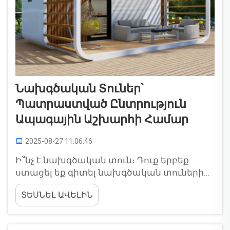
Նախգծական Տուներ՝
Պատրաստված Ընտրություն
Ապագային Աշխարհի Համար
2025-08-27 11:06:46
Ի՞նչ է նախգծական տուն։ Դուք երբեք
ստացել եք գիտել նախգծական տուների
մասին։ Դա միակ տեսակ տուն է, որը
ՏԵՍՆԵԼ ԱՎԵԼԻՆ
արդեն կառուցված է ֆաբրիկայում, և
ապա ուղարկվում է տարածք, որտեղ
մարդկանց կապատահնեն դատարկել։ Այս