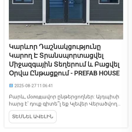
Կարևոր Դաշնակցությունը
Կարող Է Տրանսպորտացվել
Միջազգային Տեղերում ԵՒ Բացվել
Օրվա Ընթացքում - PREFAB HOUSE
2025-08-27 11:06:41
Բարև, մолодավոր ընթերցողներ: Այդպիսի
հարց է՝ դուք գիտե՞լ եք Կլեվեր Վերածվող
Տուն: Սա կարևոր գաղափար է, որը
ՏԵՍՆԵԼ ԱՎԵԼԻՆ
բոլորին հաճախում է: Այս տունը կարևոր
կառուցվածք է, որը կարող է