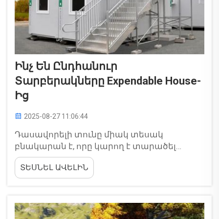
Ինչ Են Ընդհանուր
Տարբերակները Expendable House-
Ից
2025-08-27 11:06:44
Դասավորելի տունը միակ տեսակ
բնակարան է, որը կարող է տարածել
ընտանեկություններին ավելի շատ տեղ և
ՏԵՍՆԵԼ ԱՎԵԼԻՆ
հանգիստ միասին աճել: Այսպիսի
բնակարանները նորագույն են այն
պատճառով, որ դրանք թույլ են տալիս
ընտանեկություններին աճեցնել իրենց
բնակարանները՝ կախված պահանջից: