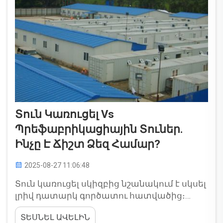
Տուն Կառուցել Vs
Պրեֆաբրիկացիային Տուներ.
Ինչը Է Ճիշտ Ձեզ Համար?
2025-08-27 11:06:48
Տուն կառուցել սկիզբից նշանակում է սկսել
լրիվ դատարկ գործատու հատվածից։
Քանի որ դուք կառուցում եք տուն սկիզբից,
ՏԵՍՆԵԼ ԱՎԵԼԻՆ
դուք կհանդիսանաք միանալիք