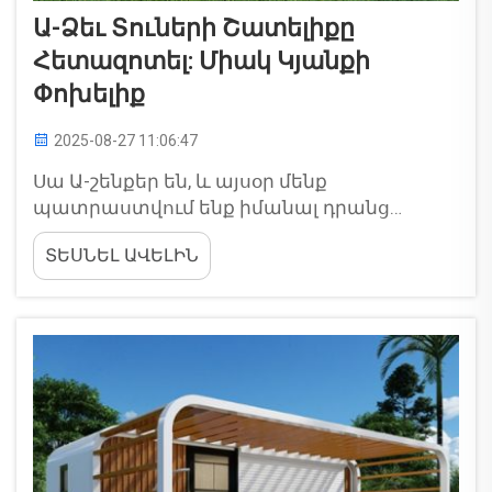
Ա-Ձեւ Տուների Շատելիքը
Հետազոտել: Միակ Կյանքի
Փոխելիք
2025-08-27 11:06:47
Սա Ա-շենքեր են, և այսօր մենք
պատրաստվում ենք իմանալ դրանց
մասին: CDPH մոդուլային Ա-տիպի տները
ՏԵՍՆԵԼ ԱՎԵԼԻՆ
եզակի ձև ունեն և սովորական տներ չեն,
որոնք դուք կտեսնեիք ձեր շրջանում: Հենց
սա է պատճառը, որ դրանք այդքան
հետաքրքիր և զվարճալի է քննարկել: