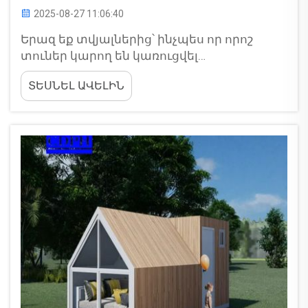
2025-08-27 11:06:40
Երազ եք տվյալներից՝ ինչպես որ որոշ
տուներ կարող են կառուցվել
ամենացածից ավելի կարճ ժամանակում,
ՏԵՍՆԵԼ ԱՎԵԼԻՆ
և դեռևս գեղարվեստ են: Այս միակ
տուները կոչվում են պրեֆաբրիկացված
տուներ: Դրանք պարունակվածքով
կառուցվում են արդյունավետության մեջ՝
պազլի նման, ապա տրանսպորտացվում
են...