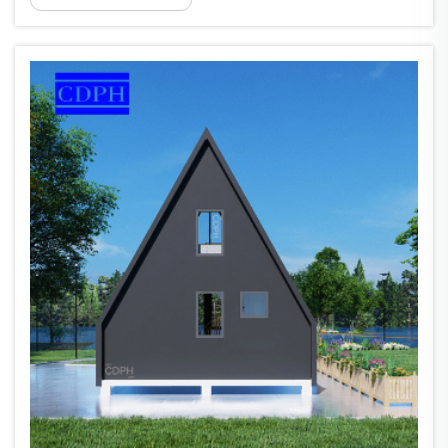
յուրաքանչյուր քայլում։ Սա կարող է
վերցնել շատ ժամանակ և մանրամասների
մասին...