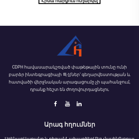
Հիմա հարցում ուղարկել
CDPH հավասարակշռված փաթեթային տունը ունի
բարձր ինտեգրացիայի 특성ներ՝ գեղարվեստության և
հատվածի վերջնական արագացումը չի պահանջում,
դրանք հեշտ են ժողովուրդացնելու
Արագ հղումներ
Սցենար
Ապրանք և դիզայն
Նախագծեր
Մեր մասին
Գլոբալ