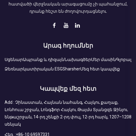
հատվածի վերջնական արագացումը չի պահանջում,
դրանք հեշտ են ժողովուրդացնելու
Արագ հղումներ
Սցենար
Ապրանք և դիզայն
Նախագծեր
Մեր մասին
Գլոբալ
Ձեռնարկատիրական ESG
Sharsher
Մեզ հետ կապվեք
Կապվեք մեզ հետ
Add : Չինաստան, Հայնան նահանգ, Հայկու քաղաք,
Լոնհուա շրջան, Լոնգֆոր Հայկու Թայմս Տյանցզե Ջինյու
ենթաշրջան, 14-րդ շենքի 2-րդ փուլ, 12-րդ հարկ, 1207–1208
սենյակ
Հեռ. :
+86-10 69597331