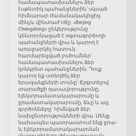
համապատասխանելու ձեր
էսթետիկ պահանջներին՝ սկսած
հիմնարար ժամանակակիցից
մինչև վինտաժ ոճը: «Beijing
Chengdong» ընկերությունը
կենտրոնացած է օգտագործողի
պահանջների վրա և կարող է
առաջարկել հատուկ
հարմարեցված լուծումներ՝
համապատասխանելու ձեր
կոնկրետ պահանջներին: Դուք
կարող եք ստեղծել ձեր
երազանքների տունը՝ ճշգրտելով
տարածքի դասավորությունը,
էլեկտրամատակարարումը և
ջրամատակարարումը, ձևը և այլ
գործոնները՝ հիմնված ձեր
նախընտրությունների վրա: Մենք
նախապես պատրաստում ենք ջրա-
և էլեկտրամատակարարման
մայրուղիները շինարարության