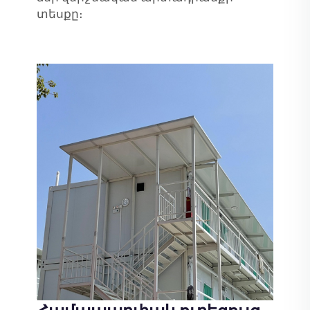
տեսքը։