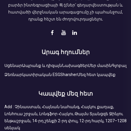
բարձր ինտեգրացիայի 특성ներ՝ գեղարվեստության և
հատվածի վերջնական արագացումը չի պահանջում,
դրանք հեշտ են ժողովուրդացնելու
Արագ հղումներ
Սցենար
Ապրանք և դիզայն
Նախագծեր
Մեր մասին
Գլոբալ
Ձեռնարկատիրական ESG
Sharsher
Մեզ հետ կապվեք
Կապվեք մեզ հետ
Add : Չինաստան, Հայնան նահանգ, Հայկու քաղաք,
Լոնհուա շրջան, Լոնգֆոր Հայկու Թայմս Տյանցզե Ջինյու
ենթաշրջան, 14-րդ շենքի 2-րդ փուլ, 12-րդ հարկ, 1207–1208
սենյակ