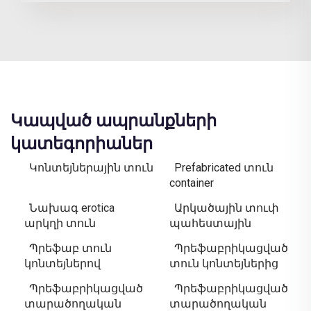
Կապված ապրանքների
կատեգորիաներ
Կոնտեյներային տուն
Prefabricated տուն
container
Նախագ erotica
Արկածային տուփ
արկղի տուն
պահեստային
Պրեֆաբ տուն
Պրեֆաբրիկացված
կոնտեյներով
տուն կոնտեյներից
Պրեֆաբրիկացված
Պրեֆաբրիկացված
տարածողական
տարածողական