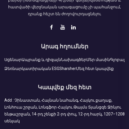
հատվածի վերջնական արագացումը չի պահանջում,
դրանք հեշտ են ժողովուրդացնելու
Արագ հղումներ
Սցենար
Ապրանք և դիզայն
Նախագծեր
Մեր մասին
Գլոբալ
Ձեռնարկատիրական ESG
Sharsher
Մեզ հետ կապվեք
Կապվեք մեզ հետ
Add : Չինաստան, Հայնան նահանգ, Հայկու քաղաք,
Լոնհուա շրջան, Լոնգֆոր Հայկու Թայմս Տյանցզե Ջինյու
ենթաշրջան, 14-րդ շենքի 2-րդ փուլ, 12-րդ հարկ, 1207–1208
սենյակ