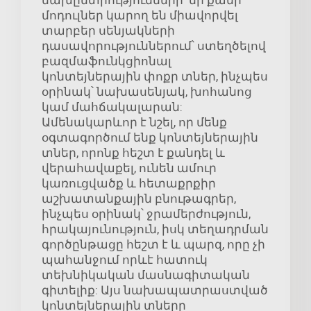
մոդուլներ կարող են միավորվել
տարբեր սենյակների
դասավորություններում՝ ստեղծելով
բազմաֆունկցիոնալ
կոնտեյներային փոքր տներ, ինչպես
օրինակ՝ նախասենյակ, խոհանոց
կամ մահճակալարան:
Ամենակարևոր է նշել, որ մենք
օգտագործում ենք կոնտեյներային
տներ, որոնք հեշտ է քանդել և
վերահավաքել, ունեն ամուր
կառուցվածք և հետաքրքիր
աշխատանքային բնութագրեր,
ինչպես օրինակ՝ ջրամերժություն,
հրակայունություն, իսկ տեղադրման
գործընթացը հեշտ է և պարզ, որը չի
պահանջում որևէ հատուկ
տեխնիկական մասնագիտական
գիտելիք: Այս նախապատրաստված
կոնտեյներային տները