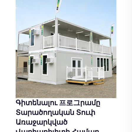
Գիտենալու 프로그րամը
Տարածողական Տուփ
Առաջարկված