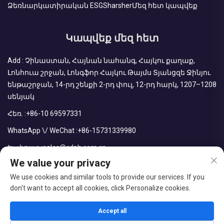
Ձեռնարկատիրական ESG
Sharsher
Մեզ հետ կապվեք
Կապվեք մեզ հետ
Add : Չինաստան, Հայնան նահանգ, Հայկու քաղաք,
Լոնհուա շրջան, Լոնգֆոր Հայկու Թայմս Տյանցզե Ջինյու
ենթաշրջան, 14-րդ շենքի 2-րդ փուլ, 12-րդ հարկ, 1207–1208
սենյակ
Հեռ. :
+86-10 69597331
WhatsApp \/ WeChat :
+86-15731339980
Էլ. փոստ :
sales@cdph.com.cn
We value your privacy
We use cookies and similar tools to provide our services. If you
don't want to accept all cookies, click Personalize cookies.
Հեղինակային իրավունքները պաշտպանված են © CDPH
(Հայնան) Company Limited
Accept all