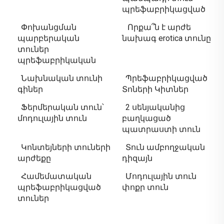
պրեֆաբրիկացված
Փոխանցման
Որքա՞ն է արժե
պարբերական
նախագ erotica տունը
տուներ
պրեֆաբրիկական
Նախնական տունի
Պրեֆաբրիկացված
գիներ
Տոների Կիտներ
Ֆերմերական տուն՝
2 սենյականից
մոդուլային տուն
բաղկացած
պատրաստի տուն
Կոնտեյների տուների
Տուն ամբողջական
արժեքը
դիզայն
Համեմատական
Մոդուլային տուն
պրեֆաբրիկացված
փոքր տուն
տուներ