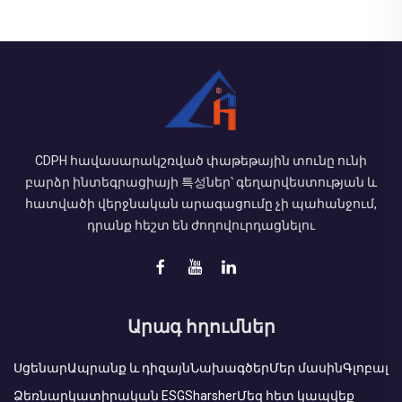
CDPH հավասարակշռված փաթեթային տունը ունի
բարձր ինտեգրացիայի 특성ներ՝ գեղարվեստության և
հատվածի վերջնական արագացումը չի պահանջում,
դրանք հեշտ են ժողովուրդացնելու
Արագ հղումներ
Սցենար
Ապրանք և դիզայն
Նախագծեր
Մեր մասին
Գլոբալ
Ձեռնարկատիրական ESG
Sharsher
Մեզ հետ կապվեք