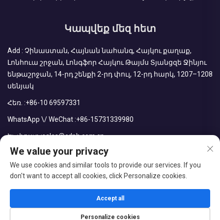
Կապվեք մեզ հետ
Add : Չինաստան, Հայնան նահանգ, Հայկու քաղաք,
Լոնհուա շրջան, Լոնգֆոր Հայկու Թայմս Տյանցզե Ջինյու
ենթաշրջան, 14-րդ շենքի 2-րդ փուլ, 12-րդ հարկ, 1207–1208
սենյակ
Հեռ. :
+86-10 69597331
WhatsApp \/ WeChat :
+86-15731339980
Էլ. փոստ :
sales@cdph.com.cn
We value your privacy
We use cookies and similar tools to provide our services. If you
don't want to accept all cookies, click Personalize cookies.
Հեղինակային իրավունքները պաշտպանված են © CDPH
(Հայնան) Company Limited
Accept all
Բլոգ
Գաղտնիության քաղաքականություն
Personalize cookies