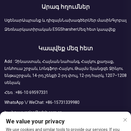
Արագ հղումներ
Սցենար
Ապրանք և դիզայն
Նախագծեր
Մեր մասին
Գլոբալ
Ձեռնարկատիրական ESG
Sharsher
Մեզ հետ կապվեք
Կապվեք մեզ հետ
Add : Չինաստան, Հայնան նահանգ, Հայկու քաղաք,
Լոնհուա շրջան, Լոնգֆոր Հայկու Թայմս Տյանցզե Ջինյու
ենթաշրջան, 14-րդ շենքի 2-րդ փուլ, 12-րդ հարկ, 1207–1208
սենյակ
Հեռ. :
+86-10 69597331
WhatsApp \/ WeChat :
+86-15731339980
Էլ. փոստ :
sales@cdph.com.cn
We value your privacy
We use cookies and similar tools to provide our services. If you