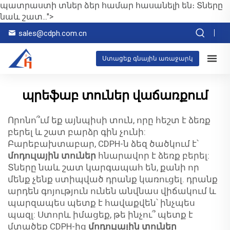
պատրաստի տներ ձեր համար հասանելի են։ Տները
նաև շատ...">
sales@cdph.com.cn
Ստացեք գնային առաջարկ
պրեֆաբ տուներ վաճառքում
Որոնո՞ւմ եք այնպիսի տուն, որը հեշտ է ձեռք
բերել և շատ բարձր գին չունի:
Բարեբախտաբար, CDPH-ն ձեզ ծածկում է՝
մոդուլային տուներ
հնարավոր է ձեռք բերել:
Տները նաև շատ կարգապահ են, քանի որ
մենք չենք ստիպված դրանք կառուցել. դրանք
արդեն գոյություն ունեն անվնաս վիճակում և
պարզապես պետք է հավաքվեն՝ ինչպես
պազլ: Ստորև իմացեք, թե ինչու՞ պետք է
մտածեք CDPH-ից
մոդուլային տուներ