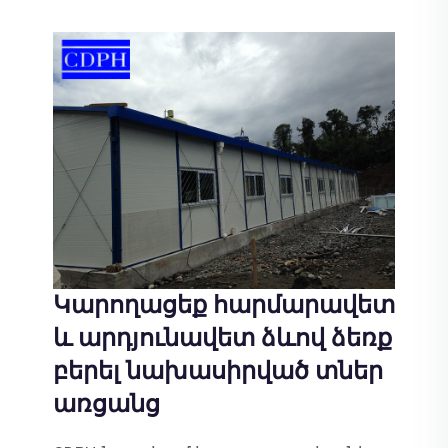
Կարողացեք հարմարավետ
և արդյունավետ ձևով ձեռք
բերել նախասիրված տներ
առցանց